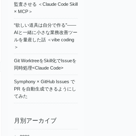
監査させる ＜Claude Code Skill
× MCP＞
“欲しい道具は自分で作る”——
AIと一緒に小さな業務改善ツー
ルを量産した話 ＜vibe coding
＞
Git WorktreeをSkill化でIssueを
同時処理<Claude Code>
Symphony × GitHub Issues で
PR を自動生成できるようにし
てみた
月別アーカイブ
▶