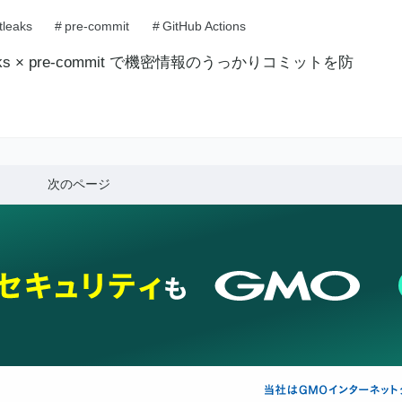
tleaks
#
pre-commit
#
GitHub Actions
次のページ