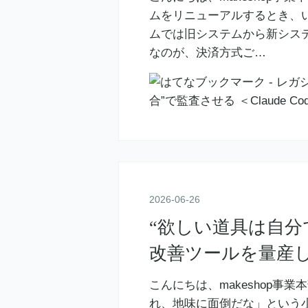
ムをリニューアルするとき、
ムでは旧システムから新シス
なのが、決済方式ご…
2026
-
06
-
26
“欲しい道具は自分
改善ツールを量産した話 
こんにちは、makeshop事
れ、地味に面倒だな」という小さ