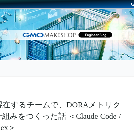
混在するチームで、DORAメトリク
をつくった話 ＜Claude Code /
odex＞