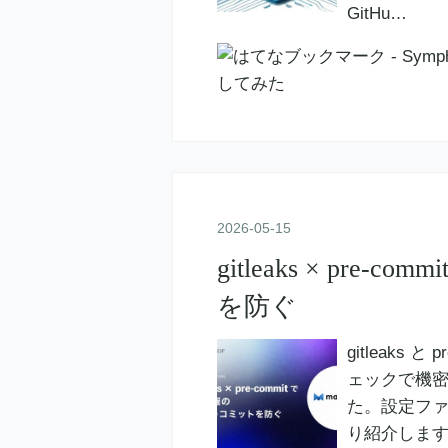
GitHu…
2026
-
05
-
15
gitleaks × pr
を防ぐ
gitleaks
ェックで機
た。設定ファイ
り紹介しま